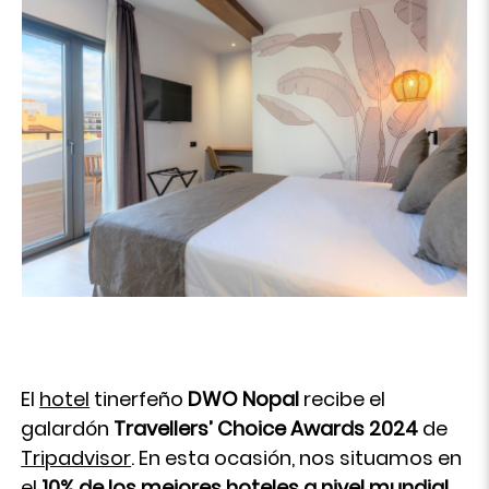
El
hotel
tinerfeño
DWO Nopal
recibe el
galardón
Travellers’ Choice Awards 2024
de
Tripadvisor
. En esta ocasión, nos situamos en
el
10% de los mejores hoteles a nivel mundial
,